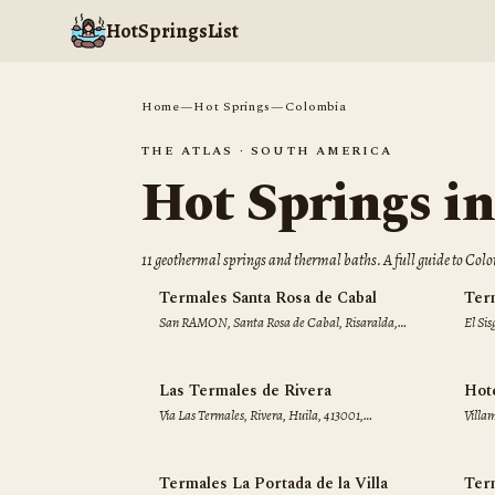
HotSpringsList
Home
—
Hot Springs
—
Colombia
THE ATLAS ·
SOUTH AMERICA
Hot Springs i
11
geothermal spring
s
and thermal bath
s
. A full guide to
Colo
Termales Santa Rosa de Cabal
Ter
San RAMON, Santa Rosa de Cabal, Risaralda,
El Si
661020, Colombia
25080
Las Termales de Rivera
Hot
Via Las Termales, Rivera, Huila, 413001,
Villa
Colombia
Colo
Termales La Portada de la Villa
Ter