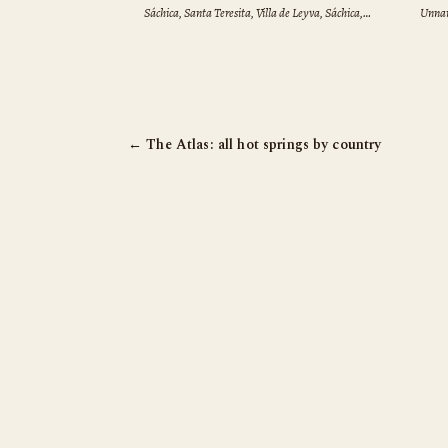
Sáchica, Santa Teresita, Villa de Leyva, Sáchica,
Unnam
Boyacá, 153887, Colombia
Colo
← The Atlas: all hot springs by country