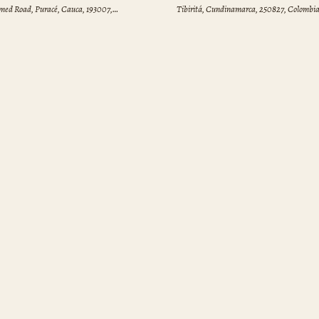
ed Road, Puracé, Cauca, 193007,
Tibiritá, Cundinamarca, 250827, Colombi
mbia