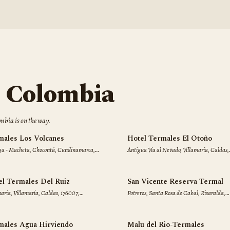
n
Colombia
mbia
is on the way.
males Los Volcanes
Hotel Termales El Otoño
sga - Macheta, Chocontá, Cundinamarca,
Antigua Vía al Nevado, Villamaría, Caldas,
8, Colombia
170017, Colombia
el Termales Del Ruiz
San Vicente Reserva Termal
maria, Villamaría, Caldas, 176007,
Potreros, Santa Rosa de Cabal, Risaralda,
mbia
661028, Colombia
males Agua Hirviendo
Malu del Rio-Termales