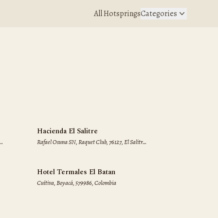
All Hotsprings
Categories
♨
Hacienda El Salitre
Rafael Osuna SN, Raquet Club, 76127, El Salitre,
Qro., Mexico
Hotel Termales El Batan
Cuítiva, Boyacá, 579986, Colombia