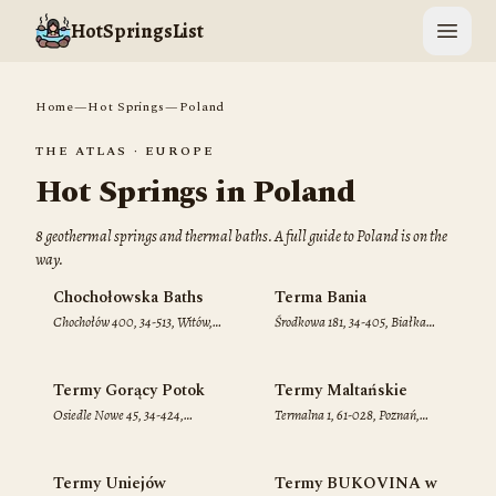
HotSpringsList
Open 
Home
—
Hot Springs
—
Poland
THE ATLAS ·
EUROPE
Hot Springs in
Poland
8
geothermal spring
s
and thermal bath
s
. A full guide to
Poland
is on the
way.
♨
Chochołowska Baths
Terma Bania
Chochołów 400, 34-513, Witów,
Środkowa 181, 34-405, Białka
Poland
Tatrzańska, Poland
Termy Gorący Potok
Termy Maltańskie
Osiedle Nowe 45, 34-424,
Termalna 1, 61-028, Poznań,
Szaflary, Poland
Poland
♨
Termy Uniejów
Termy BUKOVINA w