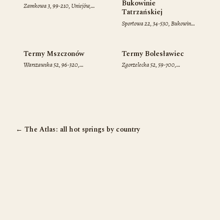
Bukowinie
Zamkowa 3, 99-210, Uniejów,
Tatrzańskiej
Poland
Sportowa 22, 34-530, Bukowina
Tatrzańska, Poland
Termy Mszczonów
Termy Bolesławiec
Warszawska 52, 96-320,
Zgorzelecka 52, 59-700,
Mszczonów, Poland
Bolesławiec, Poland
← The Atlas: all hot springs by country